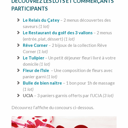
DÉCOUVREZ LES LOTS ET COMMERÇANTS
PARTICIPANTS
Le Relais du Çatey
– 2 menus découvertes des
saveurs
(1 lot)
Le Restaurant du golf des 3 vallons
– 2 menus
(entrée, plat, déssert)
(1 lot)
Rêve Corner
– 2 bijoux de la collection Rêve
Corner
(1 lot)
Le Tulipier
– Un petit déjeuner fleuri livré à votre
domicile
(1 lot)
Fleur de l’Isle
– Une composition de fleurs avec
panier garni
(1 lot)
Bulle de bien naître
– 1 bon pour 1h de massage
(1 lot)
UCIA
– 3 paniers garnis offerts par l’UCIA
(3 lot)
Découvrez l’affiche du concours ci-dessous.