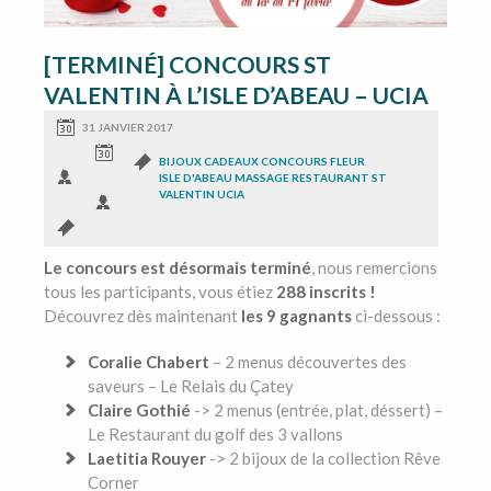
[TERMINÉ] CONCOURS ST
VALENTIN À L’ISLE D’ABEAU – UCIA
31 JANVIER 2017
BIJOUX
CADEAUX
CONCOURS
FLEUR
ISLE D'ABEAU
MASSAGE
RESTAURANT
ST
VALENTIN
UCIA
Le concours est désormais terminé
, nous remercions
tous les participants, vous étiez
288 inscrits !
Découvrez dès maintenant
les 9 gagnants
ci-dessous :
Coralie Chabert
– 2 menus découvertes des
saveurs – Le Relais du Çatey
Claire Gothié
-> 2 menus (entrée, plat, déssert) –
Le Restaurant du golf des 3 vallons
Laetitia Rouyer
-> 2 bijoux de la collection Rêve
Corner